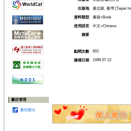
出版地
臺北縣, 臺灣 [Taipei hsi
資料類型
書籍=Book
使用語言
中文=Chinese
摘要
602
點閱次數
1998.07.22
建檔日期
書目管理
書目匯出