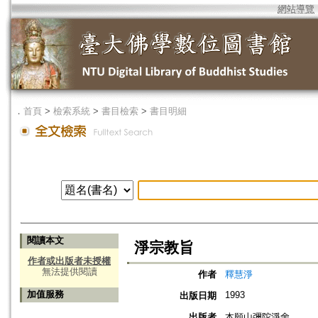
網站導覽
．
首頁
>
檢索系統
>
書目檢索
>
書目明細
閱讀本文
淨宗教旨
作者或出版者未授權
無法提供閱讀
作者
釋慧淨
加值服務
1993
出版日期
出版者
本願山彌陀淨舍