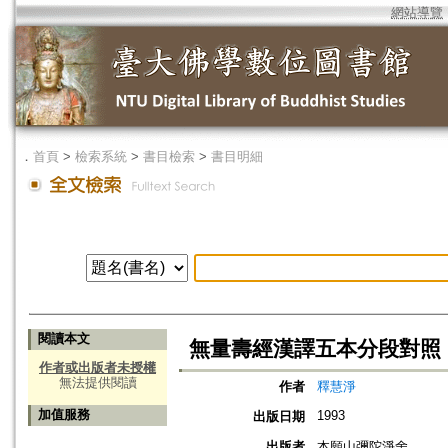
網站導覽
．
首頁
>
檢索系統
>
書目檢索
>
書目明細
閱讀本文
無量壽經漢譯五本分段對照
作者或出版者未授權
無法提供閱讀
作者
釋慧淨
加值服務
1993
出版日期
出版者
本願山彌陀淨舍