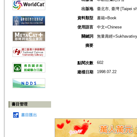
出版地
臺北市, 臺灣 [Taipei shi
資料類型
書籍=Book
使用語言
中文=Chinese
關鍵詞
無量壽經=Sukhavativyuha
摘要
602
點閱次數
1998.07.22
建檔日期
書目管理
書目匯出