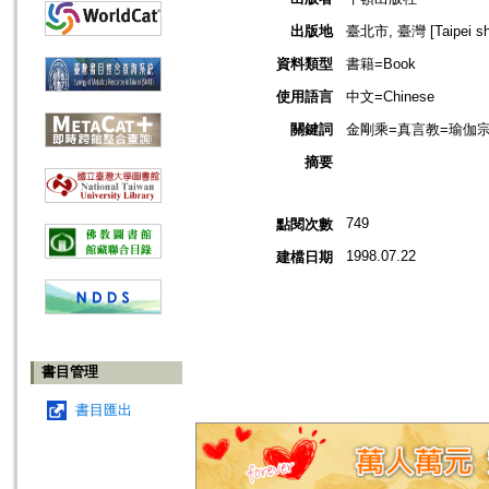
出版地
臺北市, 臺灣 [Taipei shi
資料類型
書籍=Book
使用語言
中文=Chinese
關鍵詞
金剛乘=真言教=瑜伽宗=坦特羅佛
摘要
749
點閱次數
1998.07.22
建檔日期
書目管理
書目匯出