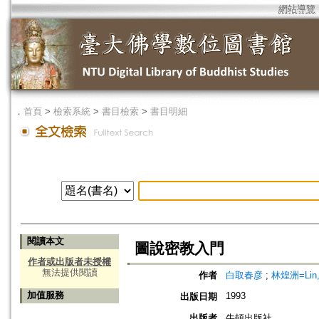
網站導覽
．
首頁
>
檢索系統
>
書目檢索
>
書目明細
閱讀本文
圖說密教入門
作者或出版者未授權
無法提供閱讀
作者
白取春彦
;
林煌洲=Lin, 
加值服務
1993
出版日期
出版者
牛頓出版社