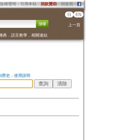
版權聲明
．
引用本站
．
捐款贊助
．
回首頁
．
日
EN
上一頁
佛典
．
語言教學
．
相關連結
詢歷史
．
使用說明