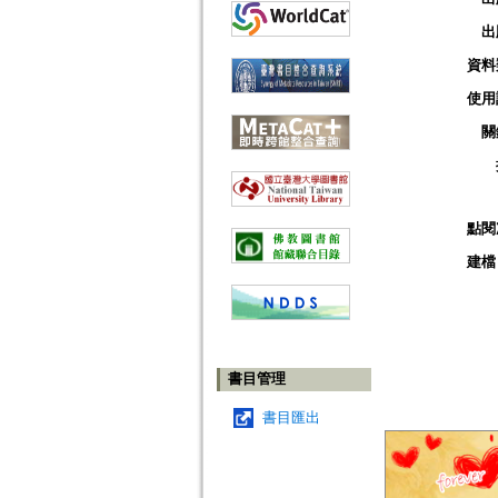
出
資料
使用
關
點閱
建檔
書目管理
書目匯出