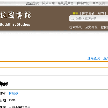
網站導覽
．
關於本館
．
諮詢委員會
．
聯絡我們
．
書目提供
．
｜
書目
｜
佛學著者
｜
站內
｜
檢索系統
．
全文專區
．
數位
進階查詢
．
查
壽經
作者
釋慧淨
1994
日期
版者
本願山彌陀淨舍