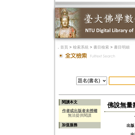
．
首頁
>
檢索系統
>
書目檢索
>
書目明細
閱讀本文
佛說無量
作者或出版者未授權
無法提供閱讀
加值服務
出版
出