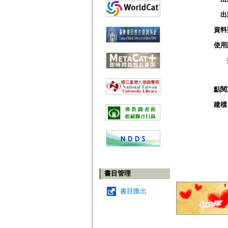
出
資料
使用
點閱
建檔
書目管理
書目匯出