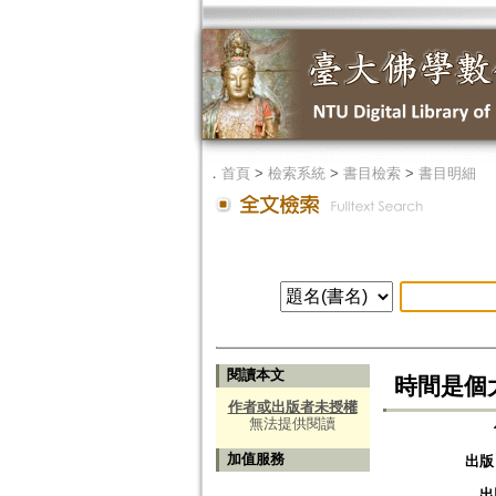
．
首頁
>
檢索系統
>
書目檢索
>
書目明細
閱讀本文
時間是個
作者或出版者未授權
無法提供閱讀
加值服務
出版
出