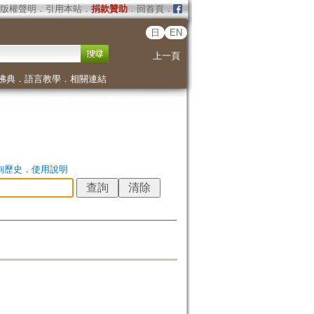
版權聲明
．
引用本站
．
捐款贊助
．
回首頁
．
日
EN
上一頁
佛典
．
語言教學
．
相關連結
詢歷史
．
使用說明