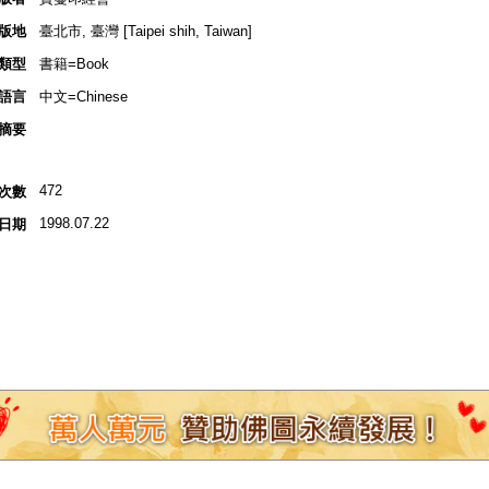
版地
臺北市, 臺灣 [Taipei shih, Taiwan]
類型
書籍=Book
語言
中文=Chinese
摘要
472
次數
1998.07.22
日期