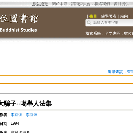
網站導覽
．
關於本館
．
諮詢委員會
．
聯絡我們
．
書目提供
．
｜
書目
｜
佛學著者
｜
站內
｜
檢索系統
．
全文專區
．
數位
進階查詢
．
查
大騙子--噶舉人法集
作者
李宜臻
;
李宜臻
1994
日期
版者
寶鬘印經會