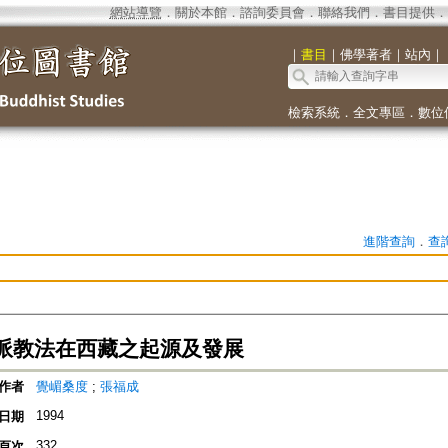
網站導覽
．
關於本館
．
諮詢委員會
．
聯絡我們
．
書目提供
．
｜
書目
｜
佛學著者
｜
站內
｜
檢索系統
．
全文專區
．
數位
進階查詢
．
查
派教法在西藏之起源及發展
作者
覺嵋桑度
;
張福成
1994
日期
332
頁次