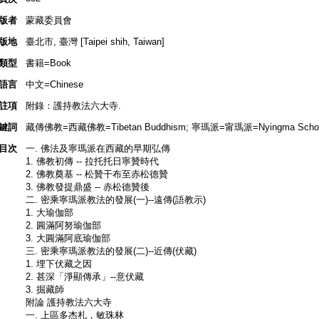
版者
蒙藏委員會
版地
臺北市, 臺灣 [Taipei shih, Taiwan]
類型
書籍=Book
語言
中文=Chinese
註項
附錄：護持教法六大寺.
鍵詞
藏傳佛教=西藏佛教=Tibetan Buddhism; 寧瑪派=甯瑪派=Nyingma School=Ri
目次
一. 佛法及寧瑪派在西藏的早期弘傳
1. 佛教初傳 -- 拉托托日寧贊時代
2. 佛教奠基 -- 松贊干布至赤松德贊
3. 佛教發提鼎盛 -- 赤松德贊後
二. 密乘寧瑪派教法的發展(一)--遠傳(語教示)
1. 大瑜伽部
2. 圓滿阿努瑜伽部
3. 大圓滿阿底瑜伽部
三. 密乘寧瑪派教法的發展(二)--近傳(伏藏)
1. 埋下伏藏之因
2. 甚深「淨顯傳承」--意伏藏
3. 掘藏師
附論 護持教法六大寺
一. 上區多杰札，敏珠林