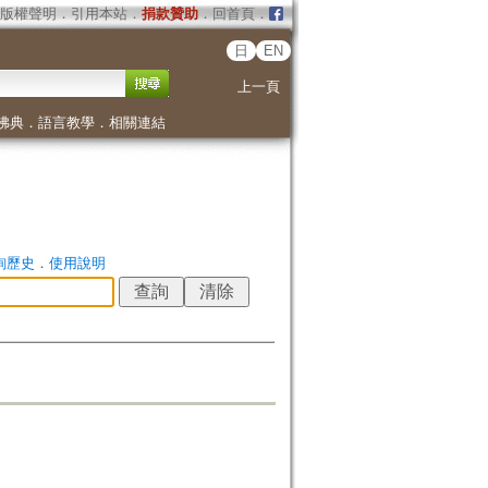
版權聲明
．
引用本站
．
捐款贊助
．
回首頁
．
日
EN
上一頁
佛典
．
語言教學
．
相關連結
詢歷史
．
使用說明