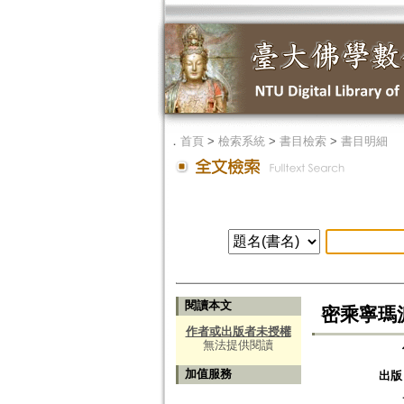
．
首頁
>
檢索系統
>
書目檢索
>
書目明細
閱讀本文
密乘寧瑪
作者或出版者未授權
無法提供閱讀
加值服務
出版