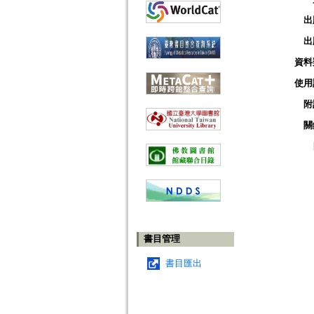
出
出
資料
使用
附
關
書目管理
書目匯出