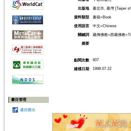
出版地
臺北市, 臺灣 [Taipei shi
資料類型
書籍=Book
使用語言
中文=Chinese
關鍵詞
藏傳佛教=西藏佛教=Tibet
摘要
607
點閱次數
1998.07.22
建檔日期
書目管理
書目匯出