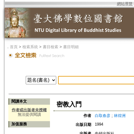
網站導覽
．
首頁
>
檢索系統
>
書目檢索
>
書目明細
閱讀本文
密教入門
作者或出版者未授權
無法提供閱讀
作者
白取春彦
;
林煌洲
加值服務
1994
出版日期
出版者
牛頓出版社