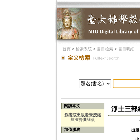
．
首頁
>
檢索系統
>
書目檢索
>
書目明細
閱讀本文
淨土三部
作者或出版者未授權
無法提供閱讀
加值服務
出版
出