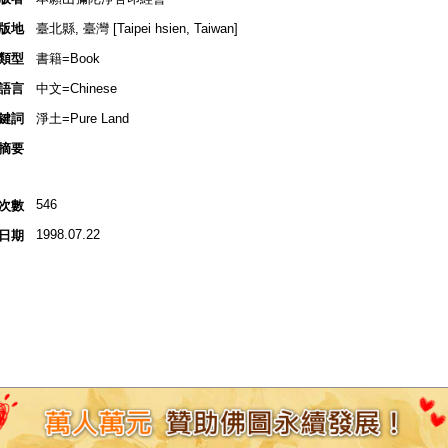
版地
臺北縣, 臺灣 [Taipei hsien, Taiwan]
類型
書籍=Book
語言
中文=Chinese
鍵詞
淨土=Pure Land
摘要
546
次數
1998.07.22
日期