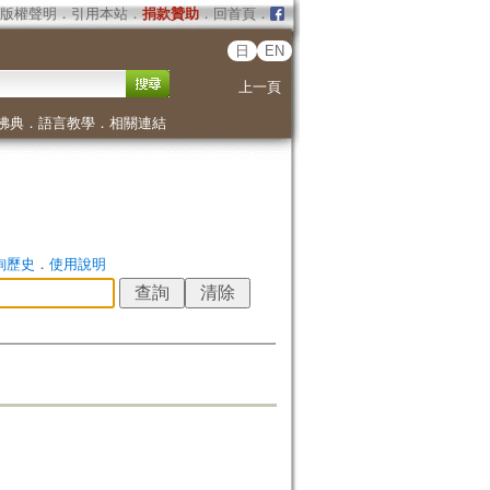
版權聲明
．
引用本站
．
捐款贊助
．
回首頁
．
日
EN
上一頁
佛典
．
語言教學
．
相關連結
詢歷史
．
使用說明