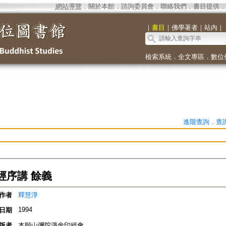
網站導覽
．
關於本館
．
諮詢委員會
．
聯絡我們
．
書目提供
．
｜
書目
｜
佛學著者
｜
站內
｜
檢索系統
．
全文專區
．
數位
進階查詢
．
查
經序講 餘義
作者
釋慧淨
1994
日期
版者
本願山彌陀淨舍印經會