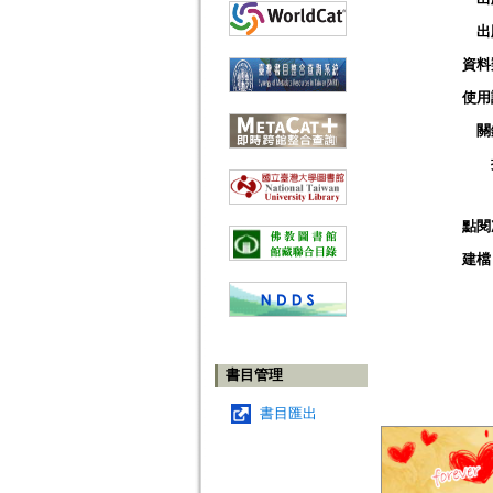
出
資料
使用
關
點閱
建檔
書目管理
書目匯出