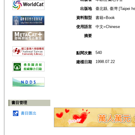
出版地
臺北縣, 臺灣 [Taipei hsi
資料類型
書籍=Book
使用語言
中文=Chinese
摘要
540
點閱次數
1998.07.22
建檔日期
書目管理
書目匯出