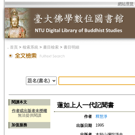
網站導覽
．
首頁
>
檢索系統
>
書目檢索
>
書目明細
閱讀本文
蓮如上人一代記聞書
作者或出版者未授權
無法提供閱讀
作者
釋慧淨
加值服務
1995
出版日期
出版者
本願山彌陀淨舍