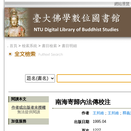
網站導覽
．
首頁
>
檢索系統
>
書目檢索
>
書目明細
閱讀本文
南海寄歸內法傳校注
作者或出版者未授權
無法提供閱讀
作者
王邦維
;
王邦維
;
釋義
加值服務
1995.04
出版日期
1227
頁次