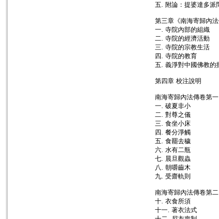
五. 附論：提婆達多派
第三章《南海寄歸內法傳
一. 寺院內部的組織
二. 寺院的經濟活動
三. 寺院的宗教生活
四. 寺院的教育
五. 義淨對中國佛教
第四章 校注說明
南海寄歸內法傳卷第一
一. 破夏非小
二. 對尊之儀
三. 食坐小床
四. 餐分淨觸
五. 食罷去穢
六. 水有二瓶
七. 晨旦觀蟲
八. 朝嚼齒木
九. 受齋軌則
南海寄歸內法傳卷第二
十. 衣食所須
十一. 著衣法式
十二. 尼衣喪制