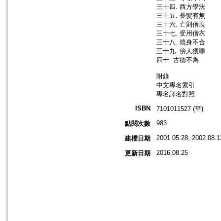
三十四. 西方學法
三十五. 長髮有無
三十六. 亡則僧現
三十七. 受用僧衣
三十八. 燒身不合
三十九. 傍人獲罪
四十. 古德不為
附錄
中文專名索引
專名譯名對照
ISBN
7101011527 (平)
983
點閱次數
2001.05.28; 2002.08.1
建檔日期
2016.08.25
更新日期