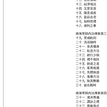
十三. 結淨地法
十四. 五眾安居
十五. 隨意成規
十六. 匙筯合否
十七. 知時而禮
十八. 便利之事
南海寄歸內法傳卷第三
十九. 受戒軌則
二十. 洗浴隨時
二十一. 坐具襯身
二十二. 臥息方法
二十三. 經行少病
二十四. 禮不相扶
二十五. 師資之道
二十六. 客舊相遇
二十七. 先體病源
二十八. 進藥方法
二十九. 除其弊藥
三十. 旋右觀時
南海寄歸內法傳卷第四
三十一. 灌沐尊儀
三十二. 讚詠之禮
三十三. 尊敬乖式