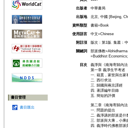
出版者
中華書局
出版地
北京, 中國 [Beijing, Ch
資料類型
書籍=Book
使用語言
中文=Chinese
附註項
版次：第1版. 集叢：
關鍵詞
部派佛教=Abhidharma 
=Buddhist Economic
目次
義淨與《南海寄歸內法
第一章 義淨生平考述
一. 籍貫，家世與出家
二. 西行求法
三. 歸國與兩京譯經
四. 著譯編年目錄
五. 簡短的評價
書目管理
第二章《南海寄歸內法
書目匯出
一. 問題的提出
二. 義淨講的部派是什
三. 部派與大乘，小乘
四. 義淨時代佛教部