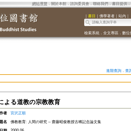
網站導覽
．
關於本館
．
諮詢委員會
．
聯絡我們
．
書目提供
．
｜
書目
｜
佛學著者
｜
站內
｜
檢索系統
．
全文專區
．
數位
進階查詢
．
查
による道教の宗教教育
作者
宮沢正順
題名
佛教教育: 人間の研究 -- 齋藤昭俊教授古稀記念論文集
2000.06
日期