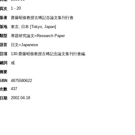
1 - 20
頁次
版者
齋藤昭俊教授古稀記念論文集刊行會
版地
東京, 日本 [Tokyo, Japan]
類型
專題研究論文=Research Paper
語言
日文=Japanese
註項
130-齋藤昭俊教授古稀記念論文集刊行會編.
鍵詞
戒
摘要
ISBN
4875580622
437
次數
2002.04.18
日期