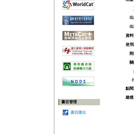
出
出
資料
使用
附
關
點閱
建檔
書目管理
書目匯出