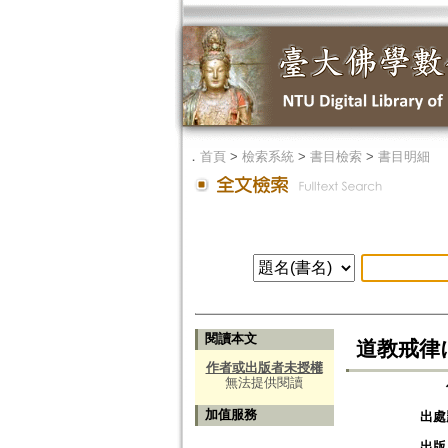
．
首頁
>
檢索系統
>
書目檢索
>
書目明細
閱讀本文
道教戒律
作者或出版者未授權
無法提供閱讀
加值服務
出處
出版