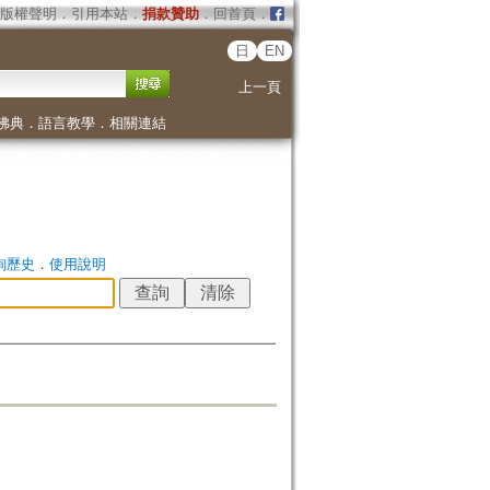
版權聲明
．
引用本站
．
捐款贊助
．
回首頁
．
日
EN
上一頁
佛典
．
語言教學
．
相關連結
詢歷史
．
使用說明