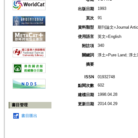
1993
出版日期
91
頁次
資料類型
期刊論文=Journal Artic
使用語言
英文=English
340
附註項
關鍵詞
淨土=Pure Land; 淨土宗
摘要
ISSN
01932748
602
點閱次數
1998.04.28
建檔日期
2014.04.29
更新日期
書目管理
書目匯出