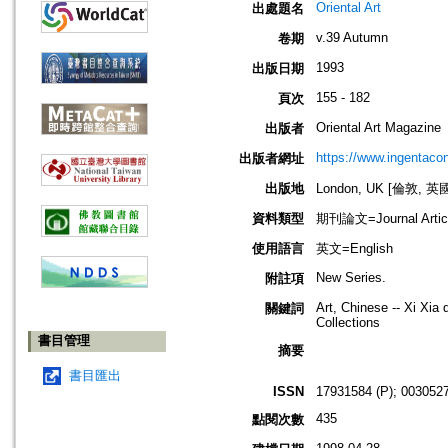
Oriental Art
出處題名
v.39 Autumn
卷期
1993
出版日期
155 - 182
頁次
Oriental Art Magazine
出版者
https://www.ingentaco
出版者網址
出版地
London, UK [倫敦, 英
資料類型
期刊論文=Journal Artic
使用語言
英文=English
New Series.
附註項
Art, Chinese -- Xi Xia 
關鍵詞
Collections
書目管理
摘要
書目匯出
ISSN
17931584 (P); 0030527
435
點閱次數