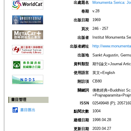
出處題名
Monumenta Serica: J
v.28
卷期
1969
出版日期
246 - 257
頁次
Institut Monumenta Se
出版者
http://www.monumenta
出版者網址
出版地
Sankt Augustin, G
資料類型
期刊論文=Journal Artic
使用語言
英文=English
CB80
附註項
關鍵詞
佛教經典=Buddhist S
=Prajnaparamita=Praj
書目管理
ISSN
02549948 (P); 2057169
書目匯出
1004
點閱次數
1998.04.28
建檔日期
2020.04.27
更新日期