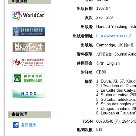
加值服務
1937.07
出版日期
276 - 289
頁次
Harvard-Yenching Insti
出版者
http://www.hjas.org/
出版者網址
出版地
Cambridge, UK [劍橋,
資料類型
期刊論文=Journal Artic
使用語言
英文=English
CB80
附註項
1. Dulva, XI, 67, Ksud
摘要
2. L'Avadana de Dhar
3. Le Culte des Caitya
4. Stuipa et caitya 283
5. Sdr1rika, uddekaka,
6. Stilpa des ongles 
7. Usages funebres 2
8. Lou-pan et " auvent
書目管理
ISSN
00730548 (P); 1944645
書目匯出
511
點閱次數