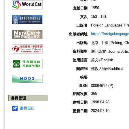
1956
出版日期
153 - 181
頁次
Foreign Languages Pr
出版者
https://foreignlanguag
出版者網址
出版地
北京, 中國 [Peking, Ch
資料類型
期刊論文=Journal Artic
使用語言
英文=English
關鍵詞
佛教人物=Buddhist
摘要
ISSN
00094617 (P)
365
點閱次數
書目管理
1998.04.28
建檔日期
書目匯出
2024.07.10
更新日期