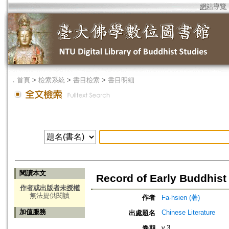
網站導覽
．
首頁
>
檢索系統
>
書目檢索
>
書目明細
閱讀本文
Record of Early Buddhist
作者或出版者未授權
無法提供閱讀
作者
Fa-hsien (著)
加值服務
Chinese Literature
出處題名
v.3
卷期