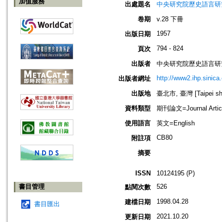
加值服務
出處題名
中央研究院歷史語言研究所集刊=Acad
卷期
v.28 下冊
1957
出版日期
794 - 824
頁次
出版者
中央研究院歷史語言研
http://www2.ihp.sinica
出版者網址
出版地
臺北市, 臺灣 [Taipei shi
資料類型
期刊論文=Journal Artic
使用語言
英文=English
CB80
附註項
摘要
ISSN
10124195 (P)
書目管理
526
點閱次數
1998.04.28
建檔日期
書目匯出
2021.10.20
更新日期