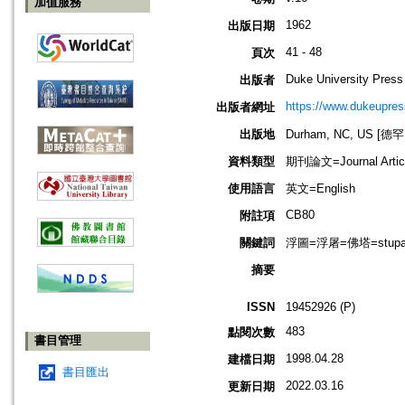
加值服務
1962
出版日期
41 - 48
頁次
Duke University Press
出版者
https://www.dukeupres
出版者網址
出版地
Durham, NC, US [
資料類型
期刊論文=Journal Artic
使用語言
英文=English
CB80
附註項
關鍵詞
浮圖=浮屠=佛塔=stupa=
摘要
ISSN
19452926 (P)
483
點閱次數
書目管理
1998.04.28
建檔日期
書目匯出
2022.03.16
更新日期