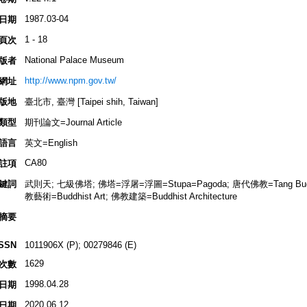
1987.03-04
日期
1 - 18
頁次
National Palace Museum
版者
http://www.npm.gov.tw/
網址
版地
臺北市, 臺灣 [Taipei shih, Taiwan]
類型
期刊論文=Journal Article
語言
英文=English
CA80
註項
鍵詞
武則天; 七級佛塔; 佛塔=浮屠=浮圖=Stupa=Pagoda; 唐代佛教=Tang Buddh
教藝術=Buddhist Art; 佛教建築=Buddhist Architecture
摘要
ISSN
1011906X (P); 00279846 (E)
1629
次數
1998.04.28
日期
2020.06.12
日期