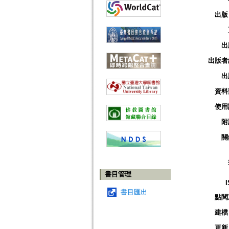
出版
出
出版者
出
資料
使用
附
關
書目管理
書目匯出
點閱
建檔
更新