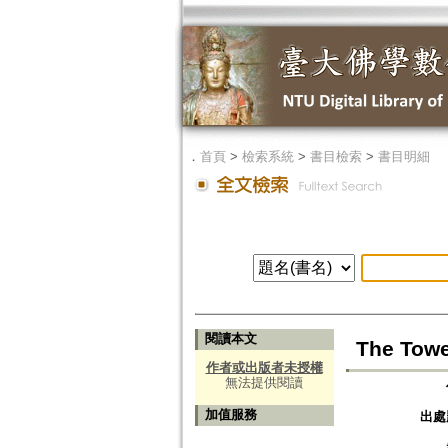
．
首頁
>
檢索系統
>
書目檢索
>
書目明細
閱讀本文
The Towe
作者或出版者未授權
無法提供閱讀
加值服務
出處