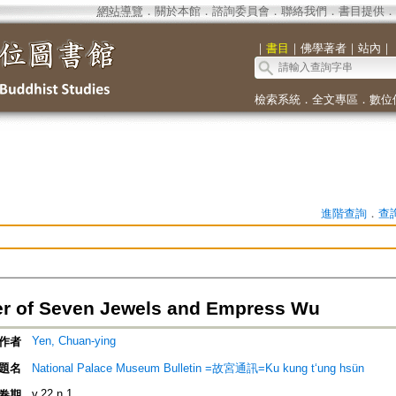
網站導覽
．
關於本館
．
諮詢委員會
．
聯絡我們
．
書目提供
．
｜
書目
｜
佛學著者
｜
站內
｜
檢索系統
．
全文專區
．
數位
進階查詢
．
查
r of Seven Jewels and Empress Wu
Yen, Chuan-ying
作者
題名
National Palace Museum Bulletin =故宮通訊=Ku kung tʻung hsün
v.22 n.1
卷期