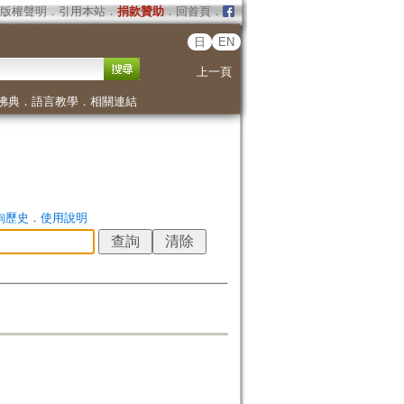
版權聲明
．
引用本站
．
捐款贊助
．
回首頁
．
日
EN
上一頁
佛典
．
語言教學
．
相關連結
詢歷史
．
使用說明