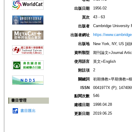
1956.02
出版日期
43 - 63
頁次
Cambridge University 
出版者
https://www.cambridge
出版者網址
出版地
New York, NY, US 
資料類型
期刊論文=Journal Artic
使用語言
英文=English
2
附註項
關鍵詞
初期佛教=早期佛教=根本佛教=
ISSN
0041977X (P); 147406
546
點閱次數
書目管理
1998.04.28
建檔日期
書目匯出
2019.06.25
更新日期