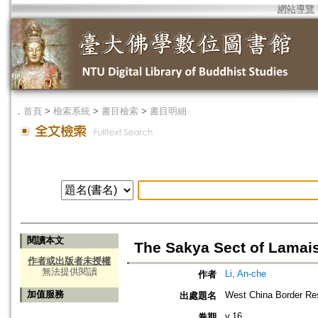
網站導覽
．
首頁
>
檢索系統
>
書目檢索
>
書目明細
閱讀本文
The Sakya Sect of Lama
作者或出版者未授權
無法提供閱讀
Li, An-che
作者
加值服務
West China Border Res
出處題名
v.16
卷期