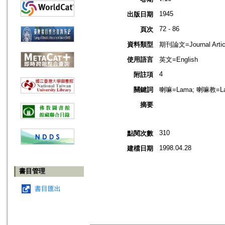
1945
出版日期
72 - 86
頁次
資料類型
期刊論文=Journal Artic
使用語言
英文=English
4
附註項
關鍵詞
喇嘛=Lama; 喇嘛教=La
摘要
310
點閱次數
1998.04.28
建檔日期
書目管理
書目匯出