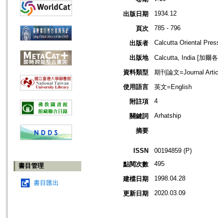
1934.12
出版日期
785 - 796
頁次
Calcutta Oriental Pres
出版者
出版地
Calcutta, India [加
資料類型
期刊論文=Journal Artic
使用語言
英文=English
4
附註項
Arhatship
關鍵詞
摘要
ISSN
00194859 (P)
495
點閱次數
書目管理
1998.04.28
建檔日期
書目匯出
2020.03.09
更新日期