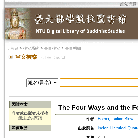
網站導覽
．
首頁
>
檢索系統
>
書目檢索
>
書目明細
閱讀本文
The Four Ways and the Fo
作者或出版者未授權
無法提供閱讀
Horner, Isaline Blew
作者
加值服務
Indian Historical Quart
出處題名
v.10
卷期