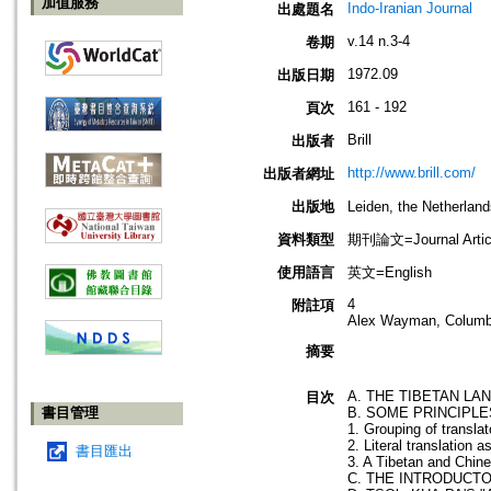
加值服務
Indo-Iranian Journal
出處題名
v.14 n.3-4
卷期
1972.09
出版日期
161 - 192
頁次
Brill
出版者
http://www.brill.com/
出版者網址
出版地
Leiden, the Netherla
資料類型
期刊論文=Journal Artic
使用語言
英文=English
4
附註項
Alex Wayman, Columbia
摘要
A. THE TIBETAN LA
目次
書目管理
B. SOME PRINCIPLE
1. Grouping of transla
2. Literal translation
書目匯出
3. A Tibetan and Chine
C. THE INTRODUCT