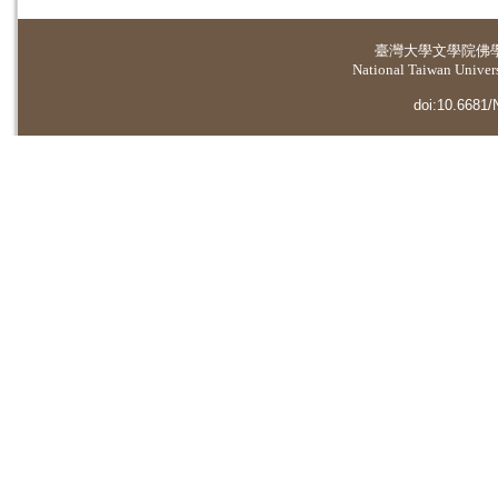
臺灣大學
文學院佛
National Taiwan Universi
doi:10.6681