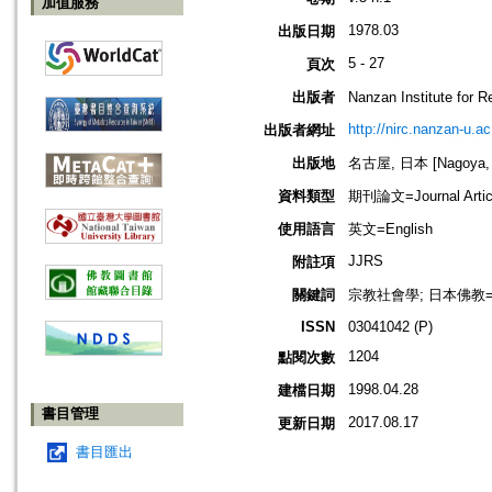
加值服務
1978.03
出版日期
5 - 27
頁次
出版者
Nanzan Institute f
http://nirc.nanzan-u.ac
出版者網址
出版地
名古屋, 日本 [Nagoya, 
資料類型
期刊論文=Journal Artic
使用語言
英文=English
JJRS
附註項
關鍵詞
宗教社會學; 日本佛教=Jap
ISSN
03041042 (P)
1204
點閱次數
1998.04.28
建檔日期
書目管理
2017.08.17
更新日期
書目匯出