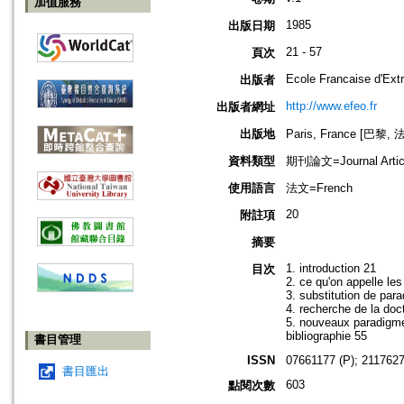
加值服務
1985
出版日期
21 - 57
頁次
Ecole Francaise d'Ext
出版者
http://www.efeo.fr
出版者網址
出版地
Paris, France [巴黎, 
資料類型
期刊論文=Journal Artic
使用語言
法文=French
20
附註項
摘要
1. introduction 21
目次
2. ce qu'on appelle les
3. substitution de par
4. recherche de la doc
5. nouveaux paradigm
bibliographie 55
書目管理
ISSN
07661177 (P); 2117627
書目匯出
603
點閱次數