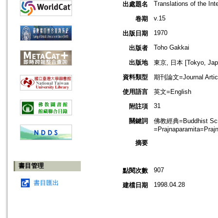
Translations of the Int
出處題名
v.15
卷期
1970
出版日期
Toho Gakkai
出版者
出版地
東京, 日本 [Tokyo, Jap
資料類型
期刊論文=Journal Artic
使用語言
英文=English
31
附註項
關鍵詞
佛教經典=Buddhist S
=Prajnaparamita=Praj
摘要
書目管理
907
點閱次數
書目匯出
1998.04.28
建檔日期