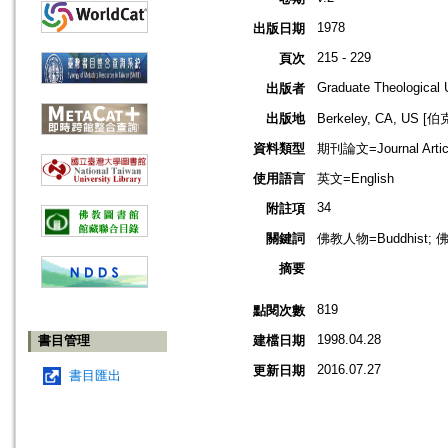
1978
出版日期
215 - 229
頁次
Graduate Theological 
出版者
出版地
Berkeley, CA, US
資料類型
期刊論文=Journal Artic
使用語言
英文=English
34
附註項
關鍵詞
佛教人物=Buddhist; 佛教
摘要
819
點閱次數
1998.04.28
書目管理
建檔日期
2016.07.27
更新日期
書目匯出