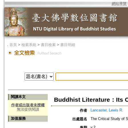
網站導覽
．
首頁
>
檢索系統
>
書目檢索
>
書目明細
閱讀本文
Buddhist Literature：Its 
作者或出版者未授權
無法提供閱讀
Lancaster, Lewis R.
作者
加值服務
The Critical Study of 
出處題名
v.2
卷期