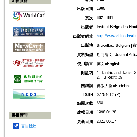
加值服務
1985
出版日期
862 - 881
頁次
Institut Belge des Ha
出版者
http://www.china-instit
出版者網址
出版地
Bruxelles, Belgium
資料類型
期刊論文=Journal Artic
使用語言
英文=English
1. Tantric and Taoist 
附註項
2. Full-text; 39
關鍵詞
佛教人物=Buddhist
ISSN
07754612 (P)
638
點閱次數
1998.04.28
建檔日期
書目管理
2022.03.17
更新日期
書目匯出