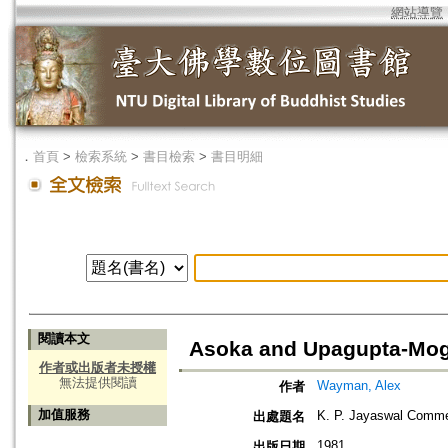
網站導覽
．
首頁
>
檢索系統
>
書目檢索
>
書目明細
閱讀本文
Asoka and Upagupta-Mog
作者或出版者未授權
無法提供閱讀
Wayman, Alex
作者
加值服務
K. P. Jayaswal Comm
出處題名
1981
出版日期