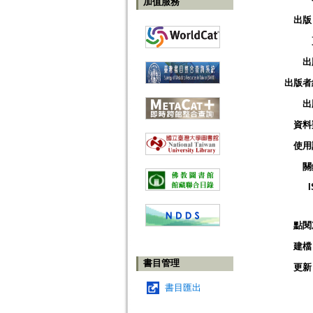
加值服務
出版
出
出版者
出
資料
使用
關
點閱
建檔
書目管理
更新
書目匯出