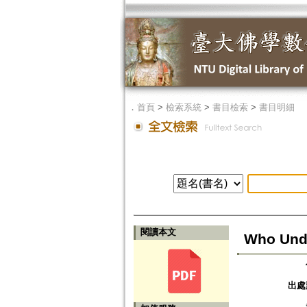
．
首頁
>
檢索系統
>
書目檢索
>
書目明細
閱讀本文
Who Unde
出處