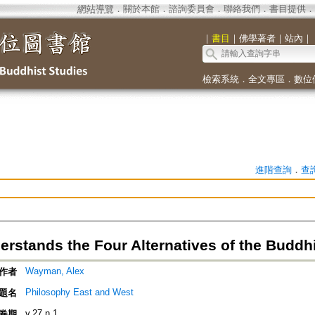
網站導覽
．
關於本館
．
諮詢委員會
．
聯絡我們
．
書目提供
．
｜
書目
｜
佛學著者
｜
站內
｜
檢索系統
．
全文專區
．
數位
進階查詢
．
查
rstands the Four Alternatives of the Buddhi
Wayman, Alex
作者
Philosophy East and West
題名
v.27 n.1
卷期