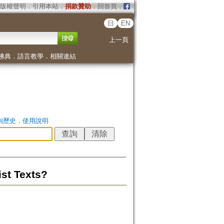
版權聲明
．
引用本站
．
捐款贊助
．
回首頁
．
日
EN
上一頁
佛典
．
語言教學
．
相關連結
詢歷史
．
使用說明
st Texts?