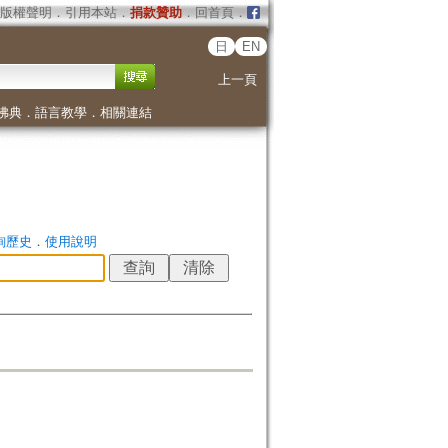
版權聲明
．
引用本站
．
捐款贊助
．
回首頁
．
日
EN
上一頁
佛典
．
語言教學
．
相關連結
詢歷史
．
使用說明