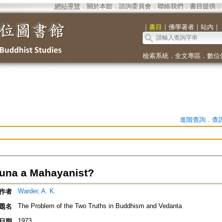
網站導覽
．
關於本館
．
諮詢委員會
．
聯絡我們
．
書目提供
．
｜
書目
｜
佛學著者
｜
站內
｜
檢索系統
．
全文專區
．
數位
進階查詢
．
查
juna a Mahayanist?
Warder, A. K.
作者
The Problem of the Two Truths in Buddhism and Vedanta
題名
1973
日期