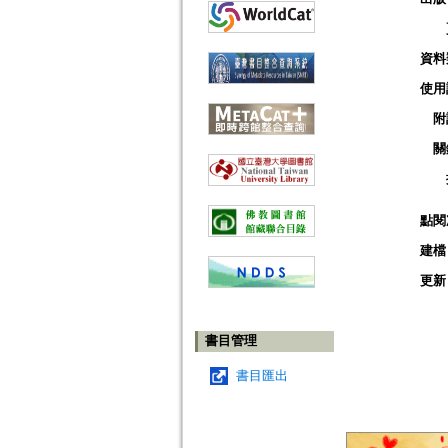
資料
使用
附
關
點閱
建檔
更新
書目管理
書目匯出