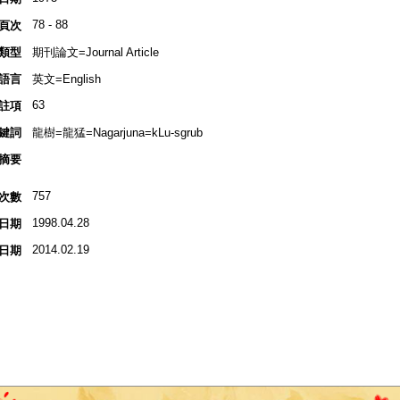
78 - 88
頁次
類型
期刊論文=Journal Article
語言
英文=English
63
註項
鍵詞
龍樹=龍猛=Nagarjuna=kLu-sgrub
摘要
757
次數
1998.04.28
日期
2014.02.19
日期