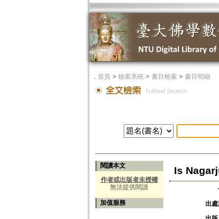
．
首頁
>
檢索系統
>
書目檢索
>
書目明細
閱讀本文
Is Nagar
作者或出版者未授權
無法提供閱讀
加值服務
出處
出版