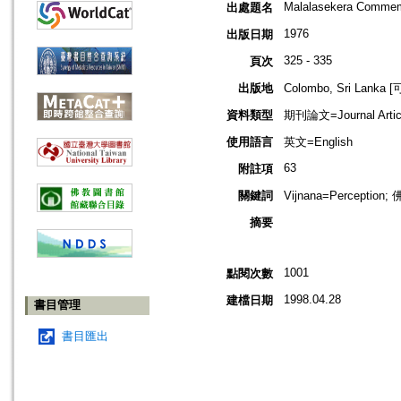
Malalasekera Commem
出處題名
1976
出版日期
325 - 335
頁次
出版地
Colombo, Sri Lank
資料類型
期刊論文=Journal Artic
使用語言
英文=English
63
附註項
關鍵詞
Vijnana=Perception
摘要
1001
點閱次數
1998.04.28
建檔日期
書目管理
書目匯出