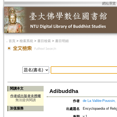
網站導覽
．
首頁
>
檢索系統
>
書目檢索
>
書目明細
閱讀本文
Adibuddha
作者或出版者未授權
無法提供閱讀
de La Vallée-Poussin,
作者
加值服務
Encyclopaedia of Reli
出處題名
v.1
卷期