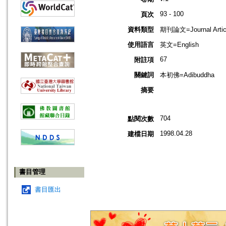
93 - 100
頁次
資料類型
期刊論文=Journal Artic
使用語言
英文=English
67
附註項
關鍵詞
本初佛=Adibuddha
摘要
704
點閱次數
1998.04.28
建檔日期
書目管理
書目匯出