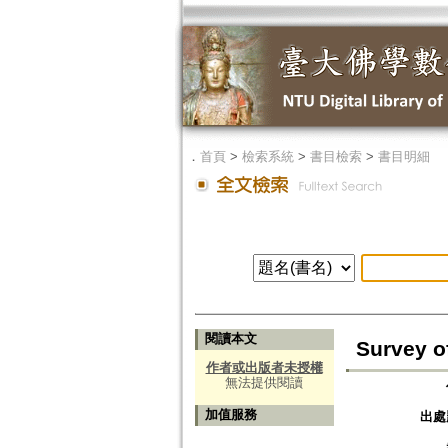
．
首頁
>
檢索系統
>
書目檢索
>
書目明細
閱讀本文
Survey o
作者或出版者未授權
無法提供閱讀
加值服務
出處