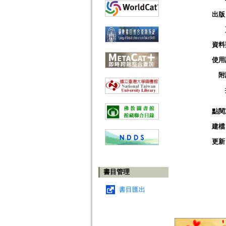
出版
資料
使用
附
點閱
建檔
更新
書目管理
書目匯出