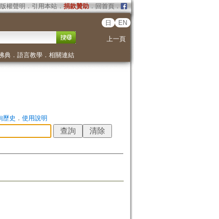
版權聲明
．
引用本站
．
捐款贊助
．
回首頁
．
日
EN
上一頁
佛典
．
語言教學
．
相關連結
詢歷史
．
使用說明