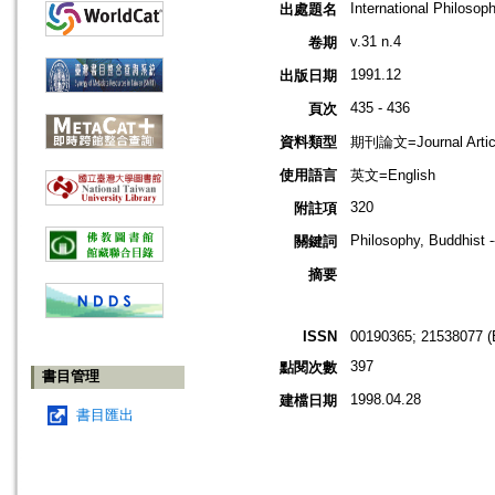
International Philosoph
出處題名
v.31 n.4
卷期
1991.12
出版日期
435 - 436
頁次
資料類型
期刊論文=Journal Artic
使用語言
英文=English
320
附註項
Philosophy, Buddhist 
關鍵詞
摘要
ISSN
00190365; 21538077 (
397
點閱次數
書目管理
1998.04.28
建檔日期
書目匯出