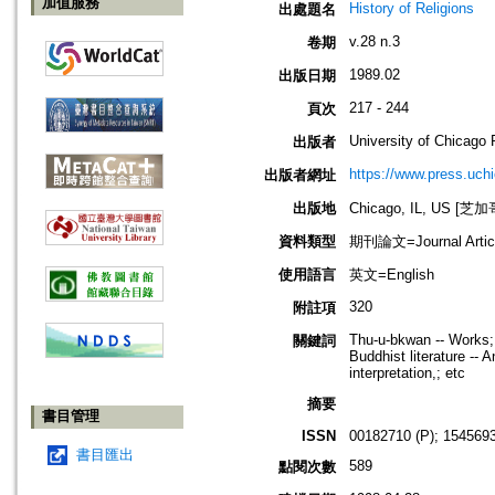
加值服務
History of Religions
出處題名
v.28 n.3
卷期
1989.02
出版日期
217 - 244
頁次
University of Chicago 
出版者
https://www.press.uch
出版者網址
出版地
Chicago, IL, US 
資料類型
期刊論文=Journal Artic
使用語言
英文=English
320
附註項
Thu-u-bkwan -- Works; S
關鍵詞
Buddhist literature --
interpretation,; etc
摘要
書目管理
ISSN
00182710 (P); 1545693
書目匯出
589
點閱次數