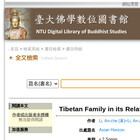
網站導覽
．
首頁
>
檢索系統
>
書目檢索
>
書目明細
閱讀本文
Tibetan Family in its Rela
作者或出版者未授權
無法提供閱讀
作者
Li, An-che (著)=Li, An-z
加值服務
Asian Horizon
出處題名
v.2 Spring
卷期