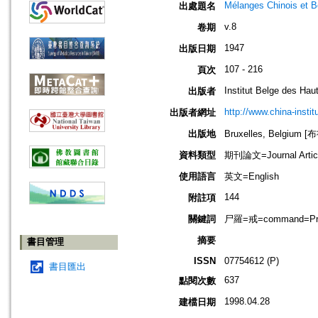
Mélanges Chinois et 
出處題名
v.8
卷期
1947
出版日期
107 - 216
頁次
Institut Belge des Ha
出版者
http://www.china-instit
出版者網址
出版地
Bruxelles, Belgium
資料類型
期刊論文=Journal Artic
使用語言
英文=English
144
附註項
關鍵詞
尸羅=戒=command=Precep
摘要
書目管理
ISSN
07754612 (P)
書目匯出
637
點閱次數
1998.04.28
建檔日期