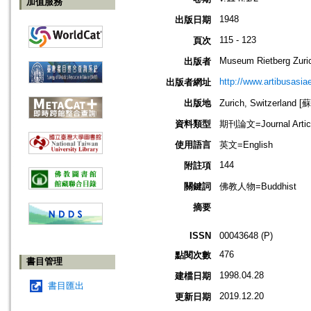
加值服務
1948
出版日期
115 - 123
頁次
Museum Rietberg Zuri
出版者
http://www.artibusasi
出版者網址
出版地
Zurich, Switzerland
資料類型
期刊論文=Journal Artic
使用語言
英文=English
144
附註項
關鍵詞
佛教人物=Buddhist
摘要
ISSN
00043648 (P)
476
點閱次數
書目管理
1998.04.28
建檔日期
書目匯出
2019.12.20
更新日期