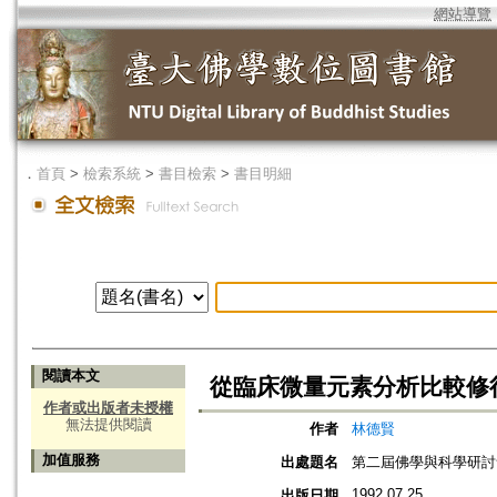
網站導覽
．
首頁
>
檢索系統
>
書目檢索
>
書目明細
閱讀本文
從臨床微量元素分析比較修
作者或出版者未授權
無法提供閱讀
作者
林德賢
加值服務
出處題名
第二屆佛學與科學研討
1992.07.25
出版日期