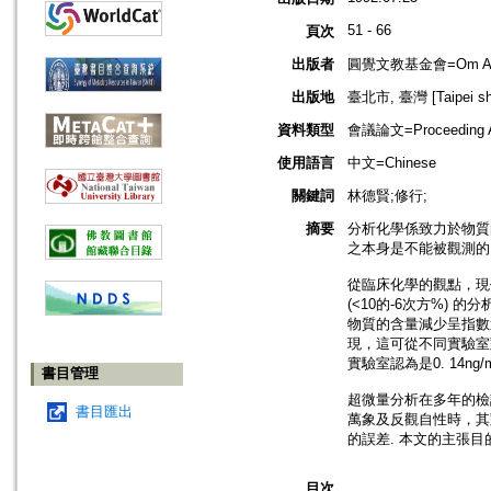
51 - 66
頁次
出版者
圓覺文教基金會=Om Ar H
出版地
臺北市, 臺灣 [Taipei shi
資料類型
會議論文=Proceeding Ar
使用語言
中文=Chinese
關鍵詞
林德賢;修行;
摘要
分析化學係致力於物質的特化
之本身是不能被觀測的
從臨床化學的觀點，現代分析
(<10的-6次方%)
物質的含量減少呈指數
現，這可從不同實驗室對同一
實驗室認為是0. 14ng/
書目管理
超微量分析在多年的檢
書目匯出
萬象及反觀自性時，其
的誤差. 本文的主張目的也
目次