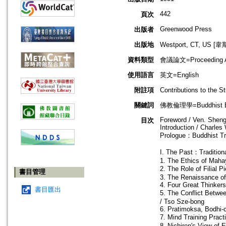
442
頁次
Greenwood Press
出版者
出版地
Westport, CT, U
資料類型
會議論文=Proceeding Ar
使用語言
英文=English
附註項
Contributions to the 
關鍵詞
佛教倫理學=Buddhist E
Foreword / Ven. Shen
目次
Introduction / Charle
Prologue：Buddhist Tra
I. The Past：Tradition
1. The Ethics of Maha
2. The Role of Filial
書目管理
3. The Renaissance of
4. Four Great Thinker
書目匯出
5. The Conflict Betwe
/ Tso Sze-bong
6. Pratimoksa, Bodhi-
7. Mind Training Prac
8. Nichiren's View of 