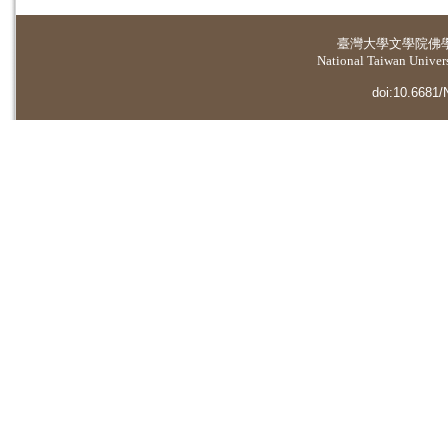
臺灣大學
文學院佛
National Taiwan Universi
doi:10.6681