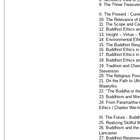
9. The Three Treasures
II. The Present：Curre
10. The Relevance of 
11. The Scope and Cont
12. Buddhist Ethics a
13. Insight -- Virtue -
14. Environmental Eth
15. The Buddhist Resp
16. Buddhist Ethics i
17. Buddhist Ethics i
18. Buddhist Ethics a
19. Tradition and Cha
Stevenson
20. The Religious Pos
21. On the Path to Ul
Wawrytko
22. "The Buddha or the
23. Buddhism and Mon
24. From Paramartha-s
Ethics / Charles Wei-
III. The Future：Buddhi
25. Realizing Skillful
26. Buddhism and the 
Lancaster
27. Buddhist Response