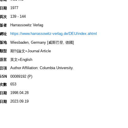
1977
日期
139 - 144
頁次
Harrassowitz Verlag
版者
https://www.harrassowitz-verlag.de/DEU/index.ahtml
網址
版地
Wiesbaden, Germany [威斯巴登, 德國]
類型
期刊論文=Journal Article
語言
英文=English
Author Affiliation: Columbia University.
註項
ISSN
00089192 (P)
653
次數
1998.04.28
日期
2023.09.19
日期