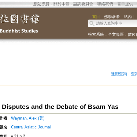
網站導覽
．
關於本館
．
諮詢委員會
．
聯絡我們
．
書目提供
．
｜
書目
｜
佛學著者
｜
站內
｜
檢索系統
．
全文專區
．
數位
進階查詢
．
查
l Disputes and the Debate of Bsam Yas
作者
Wayman, Alex (著)
Central Asiatic Journal
題名
v.21 n.2
卷期