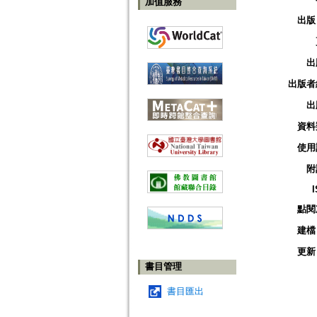
加值服務
出版
出
出版者
出
資料
使用
附
點閱
建檔
更新
書目管理
書目匯出