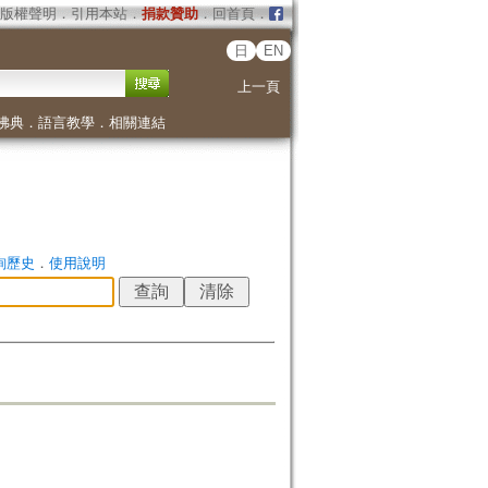
版權聲明
．
引用本站
．
捐款贊助
．
回首頁
．
日
EN
上一頁
佛典
．
語言教學
．
相關連結
詢歷史
．
使用說明