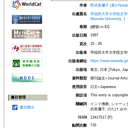
作者
野武美彌子 (著)=Notake, 
出處題名
早稲田大学大学院文学研究科紀要. 第
Waseda University, 1
卷期
(總號=n.43)
1997
出版日期
15 - 26
頁次
出版者
早稲田大学大学院文学研
https://www.waseda.jp/
出版者網址
出版地
東京, 日本 [Tokyo, Jap
資料類型
期刊論文=Journal Artic
使用語言
日文=Japanese
This entry is copyrigh
附註項
書目管理
關鍵詞
インド佛教; シャーンタラクシ
書目匯出
武美彌子; のたけ みやこ; 
ISSN
13417517 (P)
716
點閱次數