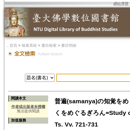
網站導覽
．
首頁
>
檢索系統
>
書目檢索
>
書目明細
閱讀本文
普遍(samanya)の知覚をめぐる
作者或出版者未授權
無法提供閱讀
くをめぐるぎろん=Study on th
加值服務
Ts. Vv. 721-731