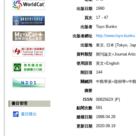
1990
出版日期
17 - 47
頁次
Toyo Bunko
出版者
http://www.toyo-bunko.
出版者網址
出版地
東京, 日本 [Tokyo, Jap
資料類型
期刊論文=Journal Artic
使用語言
英文=English
144
附註項
關鍵詞
中觀學派=龍樹學=中觀佛教=
摘要
ISSN
0082562X (P)
書目管理
591
點閱次數
書目匯出
1998.04.28
建檔日期
2020.08.19
更新日期