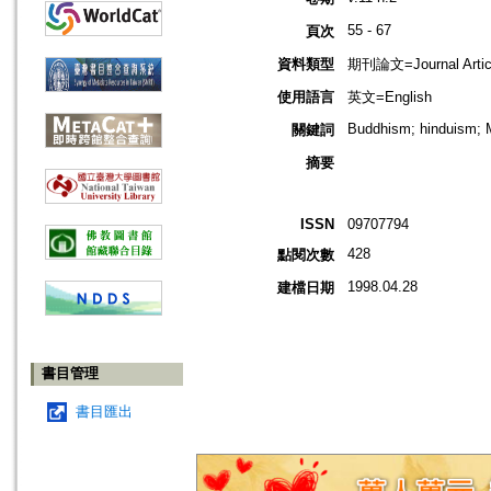
55 - 67
頁次
資料類型
期刊論文=Journal Artic
使用語言
英文=English
Buddhism; hinduism; Me
關鍵詞
摘要
ISSN
09707794
428
點閱次數
1998.04.28
建檔日期
書目管理
書目匯出