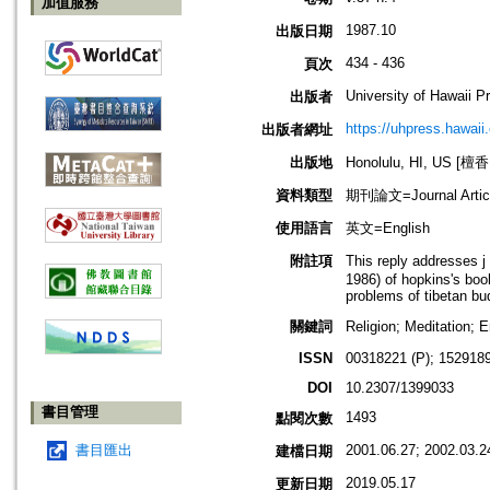
加值服務
1987.10
出版日期
434 - 436
頁次
University of Hawaii P
出版者
https://uhpress.hawaii
出版者網址
出版地
Honolulu, HI, US 
資料類型
期刊論文=Journal Artic
使用語言
英文=English
附註項
This reply addresses 
1986) of hopkins's boo
problems of tibetan bu
關鍵詞
Religion; Meditation
ISSN
00318221 (P); 1529189
DOI
10.2307/1399033
書目管理
1493
點閱次數
書目匯出
2001.06.27; 2002.03.2
建檔日期
2019.05.17
更新日期