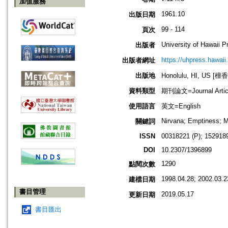
加值服務
1961.10
出版日期
99 - 114
頁次
University of Hawaii P
出版者
https://uhpress.hawaii
出版者網址
出版地
Honolulu, HI, US 
資料類型
期刊論文=Journal Artic
使用語言
英文=English
Nirvana; Emptiness; M
關鍵詞
ISSN
00318221 (P); 1529189
DOI
10.2307/1396899
1290
點閱次數
1998.04.28; 2002.03.2
建檔日期
書目管理
2019.05.17
更新日期
書目匯出