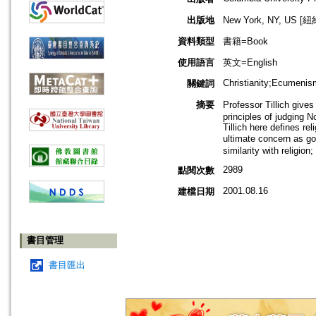
出版地
New York, NY, US 
資料類型
書籍=Book
使用語言
英文=English
Christianity;Ecumenism
關鍵詞
摘要
Professor Tillich gives
principles of judging N
Tillich here defines re
ultimate concern as go
similarity with religion
2989
點閱次數
2001.08.16
建檔日期
書目管理
書目匯出