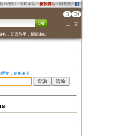
版權聲明
．
引用本站
．
捐款贊助
．
回首頁
．
日
EN
上一頁
佛典
．
語言教學
．
相關連結
詢歷史
．
使用說明
as