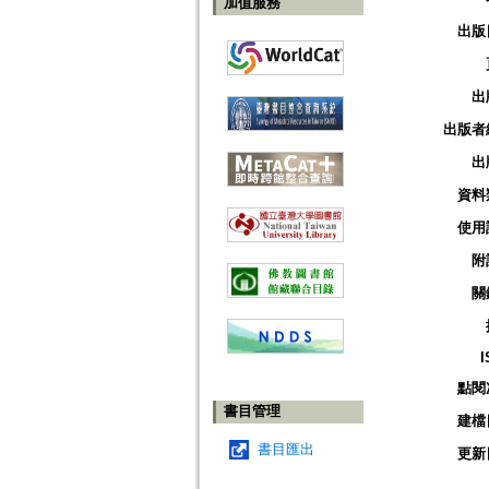
加值服務
出版
出
出版者
出
資料
使用
附
關
I
點閱
書目管理
建檔
書目匯出
更新