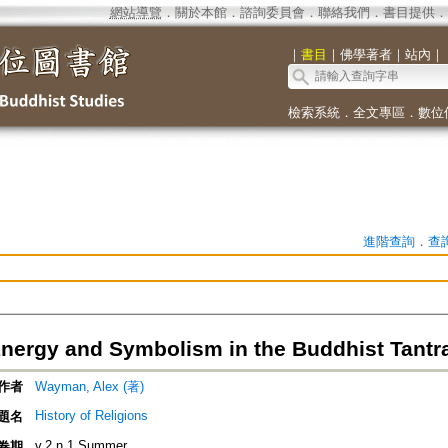
網站導覽
．
關於本館
．
諮詢委員會
．
聯絡我們
．
書目提供
．
｜
書目
｜
佛學著者
｜
站內
｜
檢索系統
．
全文專區
．
數位
進階查詢
．
查
nergy and Symbolism in the Buddhist Tantr
作者
Wayman, Alex (著)
History of Religions
題名
v.2 n.1 Summer
卷期