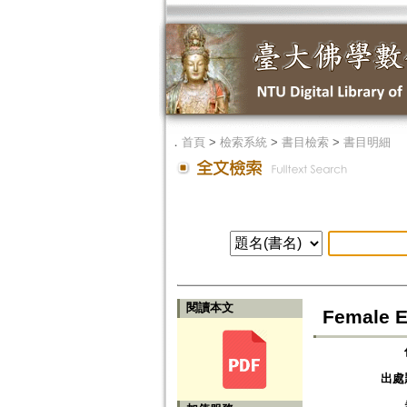
．
首頁
>
檢索系統
>
書目檢索
>
書目明細
閱讀本文
Female E
出處