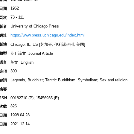
1962
日期
73 - 111
頁次
University of Chicago Press
版者
https://www.press.uchicago.edu/index.html
網址
版地
Chicago, IL, US [芝加哥, 伊利諾伊州, 美國]
類型
期刊論文=Journal Article
語言
英文=English
300
註項
Legends, Buddhist; Tantric Buddhism; Symbolism; Sex and religion
鍵詞
摘要
SSN
00182710 (P); 15456935 (E)
826
次數
1998.04.28
日期
2021.12.14
日期