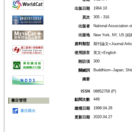
1964.10
出版日期
305 - 316
頁次
National Association of
出版者
出版地
New York, NY, US 
資料類型
期刊論文=Journal Artic
使用語言
英文=English
300
附註項
Buddhism--Japan; Shii
關鍵詞
摘要
ISSN
08852758 (P)
448
點閱次數
書目管理
1998.04.28
建檔日期
書目匯出
2020.04.27
更新日期